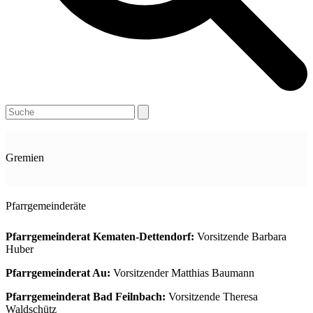
Open
Close
Search
mobile
mobile
menu
menu
Gremien
Pfarrgemeinderäte
Pfarrgemeinderat Kematen-Dettendorf:
Vorsitzende Barbara
Huber
Pfarrgemeinderat Au:
Vorsitzender Matthias Baumann
Pfarrgemeinderat Bad Feilnbach:
Vorsitzende Theresa
Waldschütz