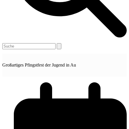
Open
Close
Search
mobile
mobile
menu
menu
Großartiges Pfingstfest der Jugend in Au