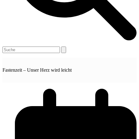
Open
Close
Search
mobile
mobile
menu
menu
Fastenzeit – Unser Herz wird leicht