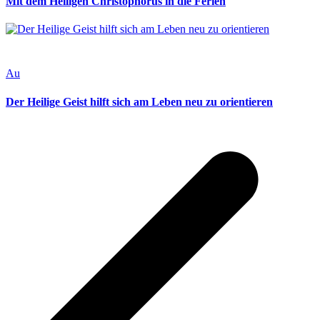
Mit dem Heiligen Christophorus in die Ferien
Au
Der Heilige Geist hilft sich am Leben neu zu orientieren
v
B