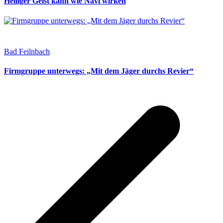
Heiliger Geist kann wie Navi wirken
Bad Feilnbach
Firmgruppe unterwegs: „Mit dem Jäger durchs Revier“
v
B