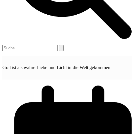
Open
Close
Search
mobile
mobile
menu
menu
Gott ist als wahre Liebe und Licht in die Welt gekommen