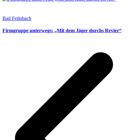
Bad Feilnbach
Firmgruppe unterwegs: „Mit dem Jäger durchs Revier“
v
B