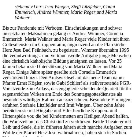
stehend v.l.n.r.: Irmi Wingen, Steffi Litzlfelder, Conni
Emmerich, Andrea Wimmer, Maria Reger und Maria
Wallner
Bis zur Pandemie mit Verboten, Einschränkungen und schwer
umsetzbaren Maßnahmen gelang es Andrea Wimmer, Cornelia
Emmerich, Maria Wallner und Maria Reger viele Kinder mit ihren
Gottesdiensten im Gruppenraum, angrenzend an die Pfarrkirche
Herz Jesu Bad Feilnbach, zu begeistern. Wimmer übernahm 1995
die verantwortungs- und vertrauensvolle Aufgabe junge Menschen
eine christlich katholische Bildung aneignen zu lassen. Vor 25
Jahren bekam sie Unterstützung von Maria Wallner und Maria
Reger. Einige Jahre später gesellte sich Cornelia Emmerich
verstärkend hinzu. Den Amtswechsel auf das neue Team nahm
Pfarrer Ernst Kögler, sowie Gabi Schlierf als stellvertretende PGR-
Vorsitzende zum Anlass, das engagierte scheidende Quartett für ihr
segensreiches Wirken am Ende des Sonntagsgottesdienstes als
besonders würdiger Rahmen auszuzeichnen. Besondere Ehrungen
erfuhren Stefanie Litzlfelder und Irmi Wingen. Über zehn Jahre
bereiteten sie mit Hingabe und Eifer herrliche Krippen- und
Hirtenspiele vor, die bei Kindermetten am Heiligen Abend halfen,
die Wartezeit auf das Christkind zu verkürzen. Beide Theaterer mit
Leib und Seele, die in früheren Jahren auch manche Aufgaben zum
Wohle der Pfarrei Herz Jesu wahrnahmen, haben sich in Sachen