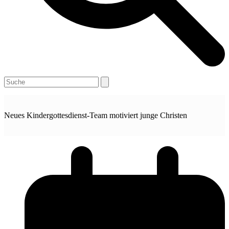
Open
Close
Search
mobile
mobile
menu
menu
Neues Kindergottesdienst-Team motiviert junge Christen