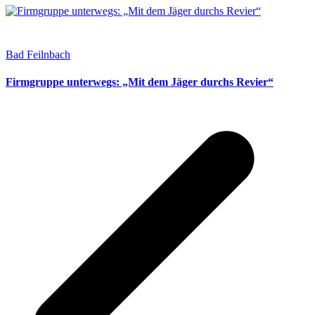
Bad Feilnbach
Firmgruppe unterwegs: „Mit dem Jäger durchs Revier“
v
B