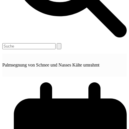
Open
Close
Search
mobile
mobile
menu
menu
Palmsegnung von Schnee und Nasses Kälte umrahmt