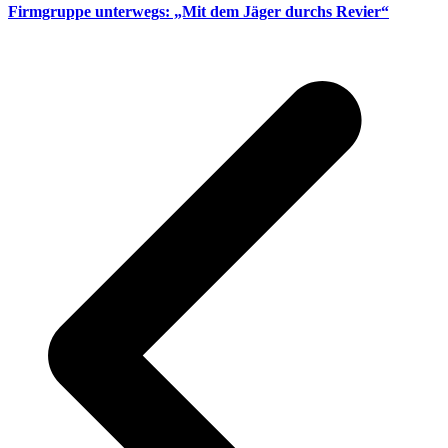
Firmgruppe unterwegs: „Mit dem Jäger durchs Revier“
v
B