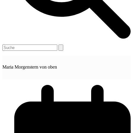
Open
Close
Search
mobile
mobile
menu
menu
Maria Morgenstern von oben