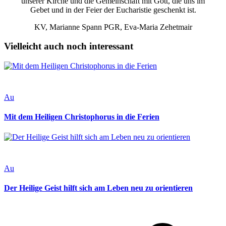
unserer Kirche und die Gemeinschaft mit Gott, die uns im
Gebet und in der Feier der Eucharistie geschenkt ist.
KV, Marianne Spann PGR, Eva-Maria Zehetmair
Vielleicht auch noch interessant
Au
Mit dem Heiligen Christophorus in die Ferien
Au
Der Heilige Geist hilft sich am Leben neu zu orientieren
v
B