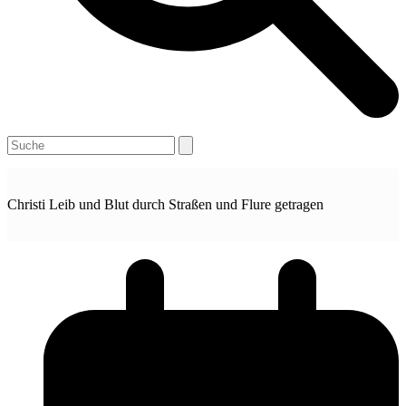
Open
Close
Search
mobile
mobile
menu
menu
Christi Leib und Blut durch Straßen und Flure getragen