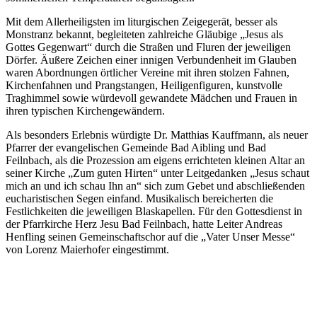
Mit dem Allerheiligsten im liturgischen Zeigegerät, besser als
Monstranz bekannt, begleiteten zahlreiche Gläubige „Jesus als
Gottes Gegenwart“ durch die Straßen und Fluren der jeweiligen
Dörfer. Äußere Zeichen einer innigen Verbundenheit im Glauben
waren Abordnungen örtlicher Vereine mit ihren stolzen Fahnen,
Kirchenfahnen und Prangstangen, Heiligenfiguren, kunstvolle
Traghimmel sowie würdevoll gewandete Mädchen und Frauen in
ihren typischen Kirchengewändern.
Als besonders Erlebnis würdigte Dr. Matthias Kauffmann, als neuer
Pfarrer der evangelischen Gemeinde Bad Aibling und Bad
Feilnbach, als die Prozession am eigens errichteten kleinen Altar an
seiner Kirche „Zum guten Hirten“ unter Leitgedanken „Jesus schaut
mich an und ich schau Ihn an“ sich zum Gebet und abschließenden
eucharistischen Segen einfand. Musikalisch bereicherten die
Festlichkeiten die jeweiligen Blaskapellen. Für den Gottesdienst in
der Pfarrkirche Herz Jesu Bad Feilnbach, hatte Leiter Andreas
Henfling seinen Gemeinschaftschor auf die „Vater Unser Messe“
von Lorenz Maierhofer eingestimmt.