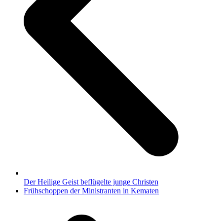
Der Heilige Geist beflügelte junge Christen
Nächster
Frühschoppen der Ministranten in Kematen
Beitrag: