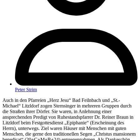
Peter Strim
Auch in den Pfarreien „Herz Jesu“ Bad Feilnbach und „St.-
Michael“ Litzldorf zogen Sternsinger in mehreren Gruppen durch
die Straßen ihrer Dörfer. Sie waren, in Anlehnung einer
ansprechenden Predigt von Ruhestandspfarrer Dr. Reiner Braun in
Litzldorf beim Festgottesdienst „Epiphanie“ (Erscheinung des
Herrn), unterwegs. Ziel waren Häuser mit Menschen mit guten
Menschen, die gerne den traditionellen Segen „Christus mansionem
benedicat“ (20+C+M+B+24) entgegennahmen. Als Dankeschön