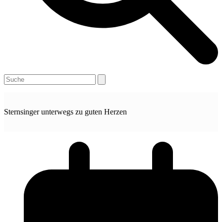
Open
Close
Search
mobile
mobile
menu
menu
Sternsinger unterwegs zu guten Herzen