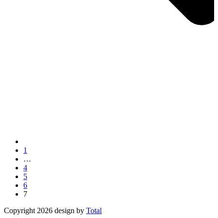
Seite
1
…
Seite
4
Seite
5
Seite
6
Seite
7
Copyright 2026 design by
Total