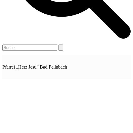
Open
Close
Search
mobile
mobile
menu
menu
Pfarrei „Herz Jesu“ Bad Feilnbach